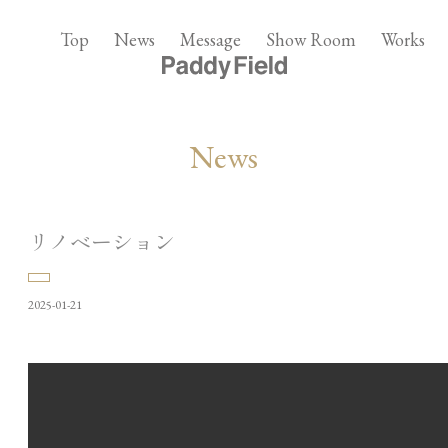
Top
News
Message
Show Room
Works
News
リノベーション
2025-01-21