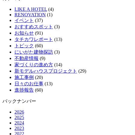
LIKE A HOTEL
(4)
RENOVATION
(1)
イベント
(37)
おすすめスポット
(3)
お知らせ
(91)
タチカワレポート
(13)
トピック
(60)
にいがた建物探訪
(3)
不動産情報
(9)
家づくりの進め方
(14)
新モデルハウスプロジェクト
(29)
施工事例
(20)
日々のお仕事
(13)
進捗報告
(60)
バックナンバー
2026
2025
2024
2023
2022