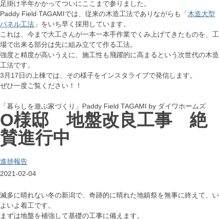
足掛け半年かかってついにここまで参りました。
Paddy Field TAGAMIでは、従来の木造工法でありながらも「
木造大型
パネル工法
」をいち早く採用しています。
これは、今まで大工さんが一本一本手作業でくみ上げてきたものを、工
場で出来る部分は先に組み立てて作る工法。
強度と精度が高いうえに、施工性も飛躍的に高まるという次世代の木造
工法です。
3月17日の上棟では、その様子をインスタライブで発信します。
ぜひ一度ご覧ください！！
「暮らしを遊ぶ家づくり」Paddy Field TAGAMI by ダイワホームズ
O様邸 地盤改良工事 絶
賛進行中
進捗報告
2021-02-04
滅多に晴れない冬の新潟で、奇跡的に晴れた地鎮祭を無事に終えて、い
よいよ着工です。
まずは地盤を補強して基礎の工事に備えます。