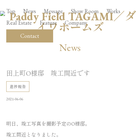
Top
News
Message
Show Room
Works
Real Estate
Feature
Company
Contact
News
田上町O様邸 竣工間近です
進捗報告
2021-06-06
明日、竣工写真を撮影予定のO様邸。
竣工間近となりました。