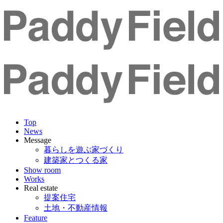
Top
News
Message
暮らしを遊ぶ家づくり
建築家とつくる家
Show room
Works
Real estate
提案住宅
土地・不動産情報
Feature