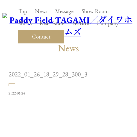
Top
News
Message
Show Room
Works
Real Estate
Feature
Company
Contact
News
2022_01_26_18_29_28_300_3
2022-01-26