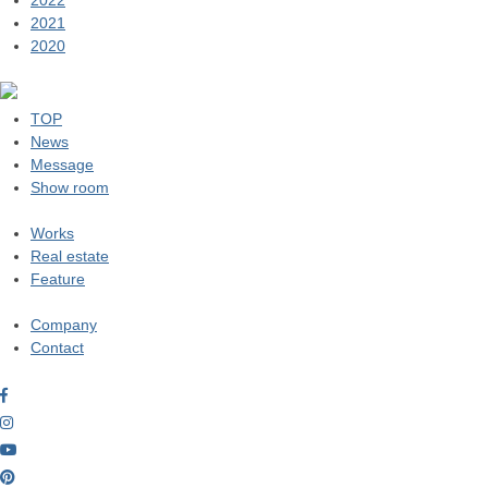
2022
2021
2020
TOP
News
Message
Show room
Works
Real estate
Feature
Company
Contact