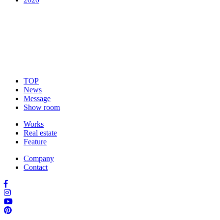
TOP
News
Message
Show room
Works
Real estate
Feature
Company
Contact