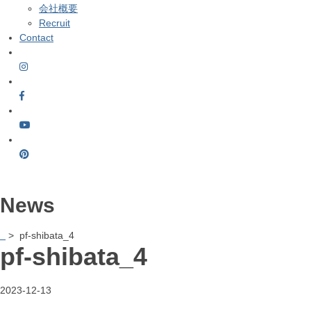
会社概要
Recruit
Contact
News
> pf-shibata_4
pf-shibata_4
2023-12-13