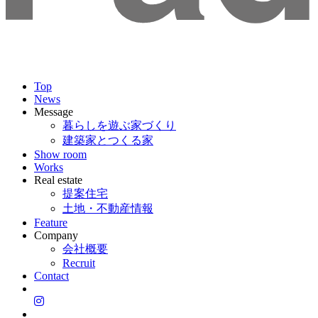
Top
News
Message
暮らしを遊ぶ家づくり
建築家とつくる家
Show room
Works
Real estate
提案住宅
土地・不動産情報
Feature
Company
会社概要
Recruit
Contact