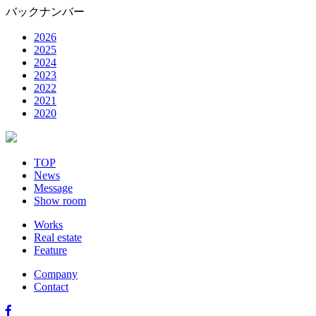
バックナンバー
2026
2025
2024
2023
2022
2021
2020
TOP
News
Message
Show room
Works
Real estate
Feature
Company
Contact