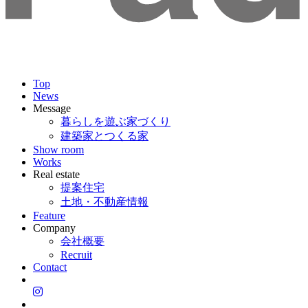
Top
News
Message
暮らしを遊ぶ家づくり
建築家とつくる家
Show room
Works
Real estate
提案住宅
土地・不動産情報
Feature
Company
会社概要
Recruit
Contact