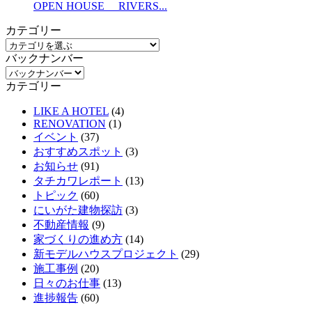
OPEN HOUSE RIVERS...
カテゴリー
バックナンバー
カテゴリー
LIKE A HOTEL
(4)
RENOVATION
(1)
イベント
(37)
おすすめスポット
(3)
お知らせ
(91)
タチカワレポート
(13)
トピック
(60)
にいがた建物探訪
(3)
不動産情報
(9)
家づくりの進め方
(14)
新モデルハウスプロジェクト
(29)
施工事例
(20)
日々のお仕事
(13)
進捗報告
(60)