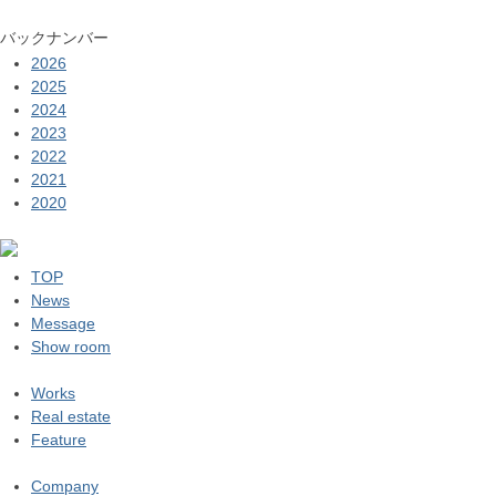
バックナンバー
2026
2025
2024
2023
2022
2021
2020
TOP
News
Message
Show room
Works
Real estate
Feature
Company