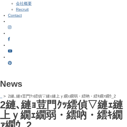
会社概要
Recruit
Contact
News
> 2縺､縺ｮ荳門ｸｯ繧偵▽縺ｪ縺上ｙ繝ｪ繝弱・繧吶・繧ｷ繝ｧ繝ｳ_2
2縺､縺ｮ荳門ｸｯ繧偵▽縺ｪ縺
上ｙ繝ｪ繝弱・繧吶・繧ｷ繝
ｧ繝ｳ_2