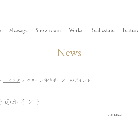
s
Message
Show room
Works
Real estate
Featur
News
>
トピック
> グリーン住宅ポイントのポイント
トのポイント
2021-06-15