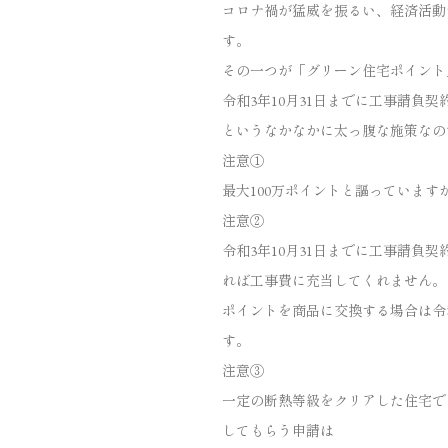
コロナ禍が猛威を振るい、経済活動
す。
その一つが「グリーン住宅ポイント
令和3年10月31日までに工事請負契
というなかなかに太っ腹な施策なの
注意①
最大100万ポイントと謳っています
注意②
令和3年10月31日までに工事請負
れば工事費に充当してくれません。
ポイントを商品に交換する場合は令
す。
注意③
一定の断熱等級をクリアした住宅で
してもらう申請は