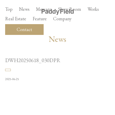
Top
News
Message
Show Room
Works
Real Estate
Feature
Company
Contact
News
DWH20250618_030DPR
2025-06-25