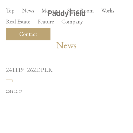
Top
News
Message
Show Room
Works
Real Estate
Feature
Company
Contact
News
241119_262DPLR
2024-12-09