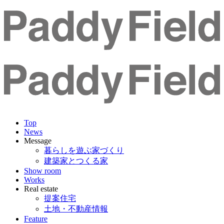
Top
News
Message
暮らしを遊ぶ家づくり
建築家とつくる家
Show room
Works
Real estate
提案住宅
土地・不動産情報
Feature