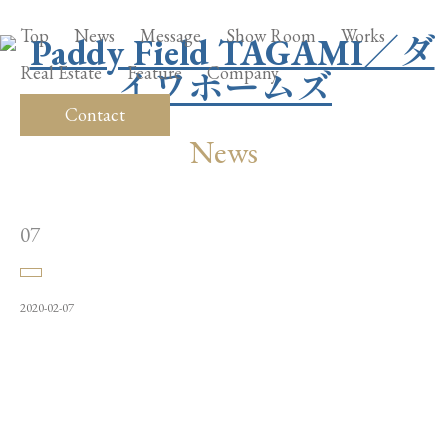
Top
News
Message
Show Room
Works
Real Estate
Feature
Company
Contact
News
07
2020-02-07