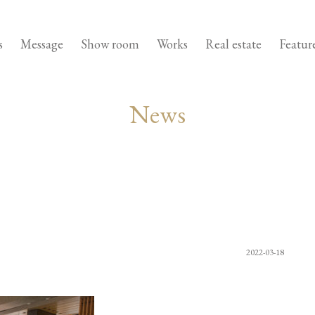
s
Message
Show room
Works
Real estate
Featur
News
2022-03-18