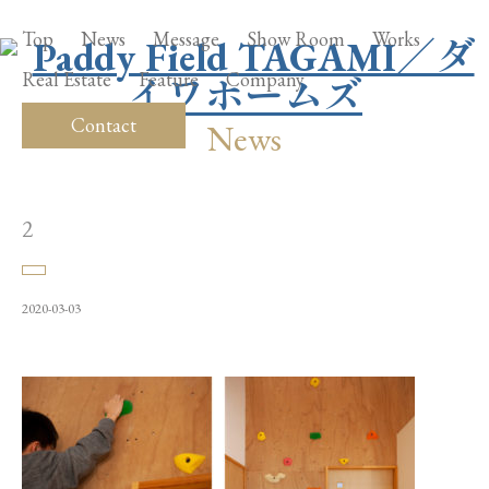
Top
News
Message
Show Room
Works
Real Estate
Feature
Company
Contact
News
2
2020-03-03