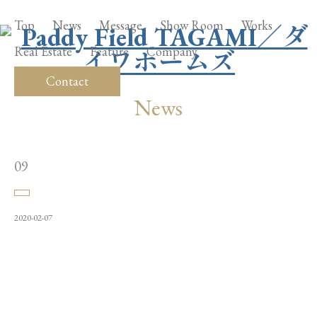
Top
News
Message
Show Room
Works
Real Estate
Feature
Company
Contact
News
09
2020-02-07