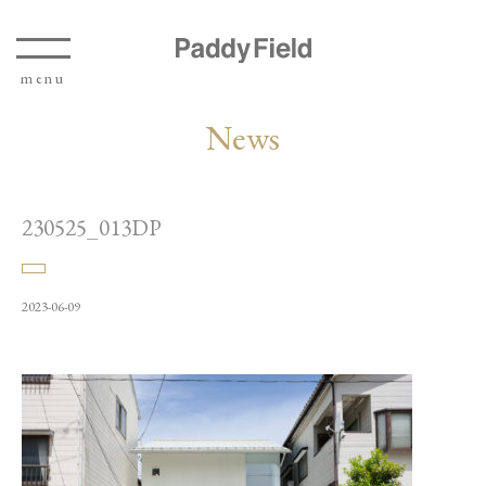
News
230525_013DP
2023-06-09