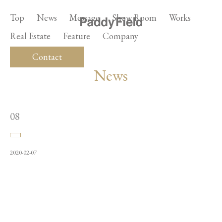
Top
News
Message
Show Room
Works
Real Estate
Feature
Company
Contact
News
08
2020-02-07